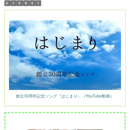
6
1
0
9
5
1
創立30周年記念ソング『はじまり』（YouTube動画）