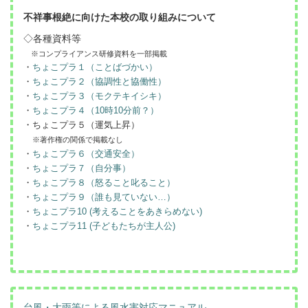
不祥事根絶に向けた本校の取り組みについて
◇各種資料等
※コンプライアンス研修資料を一部掲載
・
ちょこプラ１（ことばづかい）
・
ちょこプラ２（協調性と協働性）
・
ちょこプラ３（モクテキイシキ）
・
ちょこプラ４（10時10分前？）
・ちょこプラ５（運気上昇）
※著作権の関係で掲載なし
・
ちょこプラ６（交通安全）
・
ちょこプラ７（自分事）
・
ちょこプラ８（怒ること叱ること）
・
ちょこプラ９（誰も見ていない…）
・
ちょこプラ10 (考えることをあきらめない)
・
ちょこプラ11 (子どもたちが主人公)
台風・大雨等による風水害対応マニュアル